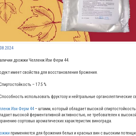
.08.2024
наличии дрожжи Челленж Изи Ферм 44.
одукт имеет свойства для восстановления брожения.
 Спиртостойкость – 17.5 %
 Способность использовать фруктозу и нейтральные органолептические с
лленж Изи Ферм 44
– штамм, который обладает высокой спиртостойкостью
ладает высокой ферментативной активностью, не требователен к высокой
хранению сортовых ароматических характеристик винограда.
ожжи
применяются для брожения белых и красных вин с высоким потенци