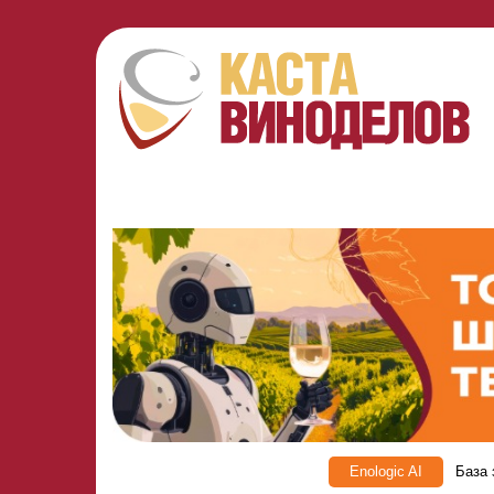
Enologic AI
База 