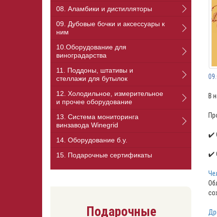
08. Аламбики и дистилляторы
09. Дубовые бочки и аксессуары к
ним
10.Оборудование для
виноградарства
11. Поддоны, штативы и
09
стеллажи для бутылок
12. Холодильное, измерительное
В 
и прочее оборудование
Пр
13. Cистема мониторинга
винзавода Winegrid
✔️
14. Оборудование б.у.
✔️
15. Подарочные сертификаты
Че
Об
со
Подарочные
Др