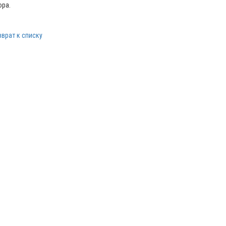
ора.
зврат к списку