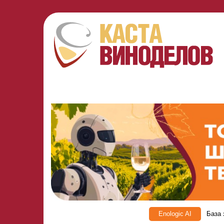
Enologic AI
База 