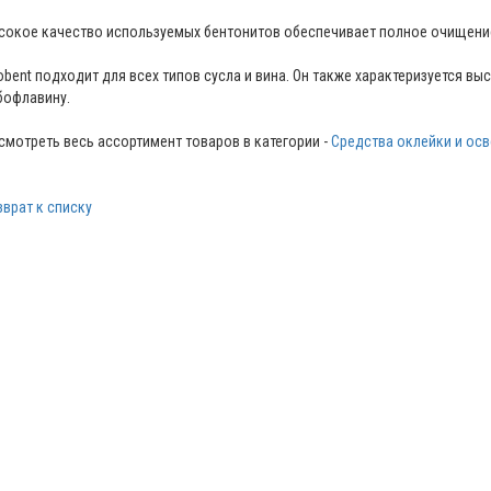
сокое качество используемых бентонитов обеспечивает полное очищение
obent подходит для всех типов сусла и вина. Он также характеризуется 
бофлавину.
смотреть весь ассортимент товаров в категории -
Средства оклейки и осв
зврат к списку