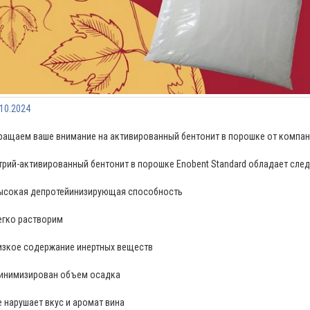
.10.2024
ращаем ваше внимание на активированный бентонит в порошке от компа
трий-активированный бентонит в порошке Enobent Standard обладает сле
высокая депротейинизирующая способность
легко растворим
низкое содержание инертных веществ
минимизирован объем осадка
не нарушает вкус и аромат вина