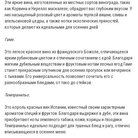
Эти яркие вина, изготовленные из местных сортов винограда, таких
как Корвина и Нерелло маскалезе, обрадуют вас глубоким вкусом. У
них насыщенный розовый цвет и ароматы терпкой вишни, сливы и
апельсиновой цедры, а также нотки экзотических пряностей,
которые делают их идеальными для осенних дней.
Гаме.
Это легкое красное вино из французского Божоле, отличающееся
ярким рубиновым цветом и отличным сочетанием с едой. Благодаря
мягким дубильным веществам и фруктовым нотам лесных ягод Гаме
станет прекрасным спутником для осенних прогулок или вечеринок
с тыквами. Его универсальность позволяет сочетать его с
разнообразными блюдами, от тако до стейков.
Темпранильо.
Это король красных вин Испании, известный своим характерным
ароматом специй и фруктов. Благодаря выдержке в дубе, эти вина
приобретают ноты земляного табака, кожи, корицы и гвоздики.
Темпранильо идеально подходит для тушеных блюд и рагу, отлично
вписывающихся в осеннее меню.