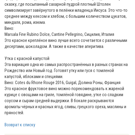
сказку, где посыпанный сахарной пудрой плотный Штолен
символизирует завёрнутого в пелёнки младенца Иисуса. Это что-то
среднее между кексом и хлебом, с большим количеством цукатов,
миндаля, рома, изюма.
Вино:
Marsala Fine Rubino Dolce, Cantine Pellegrino, Сицилия, Италия
Это красное креплёное вино лучше всего сочетается с различными
десертами, шоколадом. А также в качестве аперитива.
Утка с красной капустой
Эта вариация одна из самых распространённых в разных странах на
Рождество или Новый год. Готовят утку или гуся с томленой
капустой, яблоками и специями.
Вино: Cotes du Rhone Rouge 2016, Guigal, Долина Роны, Франция
Это красное фруктовое вино можно порекомендовать к жареной
курице с овощами на гриле, томлёной говядине, утке со сладким
соусом и сырам средней выдержки. В бокале раскрываются
ароматы чёрных и красных ягод, сливы, грецкого ореха, маслины и
пряностей.
Возврат к списку