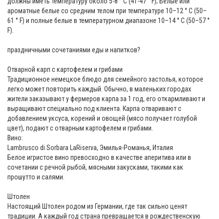
должны иметь температуру около 5-8 ° C (41-47 ° F); Белые или
ароматные белые со средним телом при температуре 10–12 ° C (50–
61 ° F) и полные белые в температурном диапазоне 10–14 ° C (50–57 °
F).
праздничными сочетаниями еды и напитков?
Отварной карп с картофелем и грибами
Традиционное немецкое блюдо для семейного застолья, которое
легко может повторить каждый. Обычно, в маленьких городах
жители заказывают у фермеров карпа за 1 год, его откармливают и
выращивают специально под клиента. Карпа отваривают с
добавлением уксуса, корений и овощей (мясо получает голубой
цвет), подают с отварным картофелем и грибами.
Вино:
Lambrusco di Sorbara LaRiserva, Эмилья-Романья, Италия
Белое игристое вино превосходно в качестве аперитива или в
сочетании с речной рыбой, мясными закусками, такими как
прошутто и салями.
Штолен
Настоящий Штолен родом из Германии, где так сильно ценят
традиции. А каждый год страна превращается в рождественскую