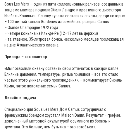
Sous Les Mers — один из пяти коллекционных релизов, созданных в
тандеме мастера подвала Жюли Ландро и креативного директора
Изабель Колиньон. Основу купажа составили спирты, среди которых:
– 100-летний коньяк Borderies из семейного резерва Camus
– Grande Champagne 1972 года
– четыре коньяка из Иль-де-Ре (12–17 лет выдержки)
– та, главное, 35-литровая бочка, несколько месяцев пролежавшая
на дне Атлантического океана.
⠀
Природа – как соавтор
«Мы позволили океану оставить свой отпечаток в каждой капле.
Влияние давления, температуры, ритма приливов – все это стало
частью этого уникального произведения», – комментирует Сириль
Камю, пятое поколение семьи Camus.⠀
Дизайн и подача
Специально для Sous Les Mers Дом Camus сотрудничал с
французским брендом хрусталя Maison Daum. Результат – графин,
дополненный метровой скульптурой осьминога из бронзы и
хрусталя. Это больше, чем бутылка – это артобъект.