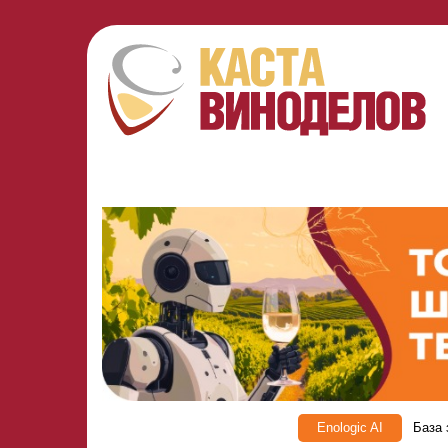
Enologic AI
База 