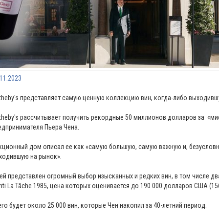
.11.2023
theby's представляет самую ценную коллекцию вин, когда-либо выходивш
theby's рассчитывает получить рекордные 50 миллионов долларов за «м
едпринимателя Пьера Чена.
кционный дом описал ее как «самую большую, самую важную и, безусловн
ходившую на рынок».
ней представлен огромный выбор изысканных и редких вин, в том числе дв
nti La Tâche 1985, цена которых оценивается до 190 000 долларов США (156
его будет около 25 000 вин, которые Чен накопил за 40-летний период.