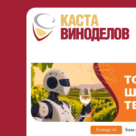
Enologic AI
База 