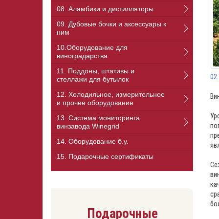
08. Аламбики и дистилляторы
09. Дубовые бочки и аксессуары к
ним
10.Оборудование для
виноградарства
11. Поддоны, штативы и
02
стеллажи для бутылок
12. Холодильное, измерительное
Ви
и прочее оборудование
Ур
13. Cистема мониторинга
по
винзавода Winegrid
пр
14. Оборудование б.у.
яв
15. Подарочные сертификаты
Се
ви
ка
ср
бо
Подарочные