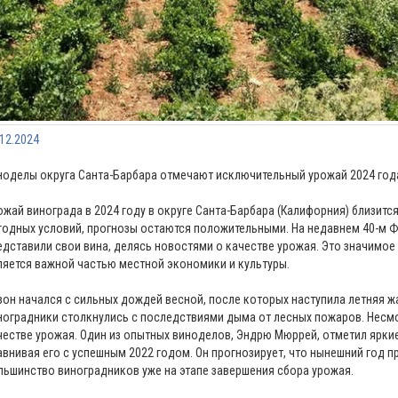
.12.2024
ноделы округа Санта-Барбара отмечают исключительный урожай 2024 год
ожай винограда в 2024 году в округе Санта-Барбара (Калифорния) близитс
годных условий, прогнозы остаются положительными. На недавнем 40-м 
едставили свои вина, делясь новостями о качестве урожая. Это значимо
ляется важной частью местной экономики и культуры.
зон начался с сильных дождей весной, после которых наступила летняя ж
ноградники столкнулись с последствиями дыма от лесных пожаров. Несмо
честве урожая. Один из опытных виноделов, Эндрю Мюррей, отметил яркие
авнивая его с успешным 2022 годом. Он прогнозирует, что нынешний год 
льшинство виноградников уже на этапе завершения сбора урожая.