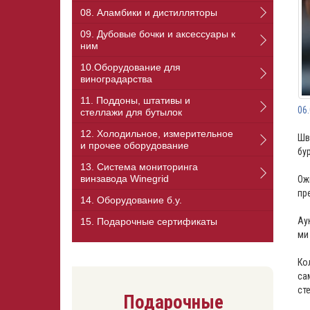
08. Аламбики и дистилляторы
09. Дубовые бочки и аксессуары к
ним
10.Оборудование для
виноградарства
11. Поддоны, штативы и
06
стеллажи для бутылок
12. Холодильное, измерительное
Шв
и прочее оборудование
бу
13. Cистема мониторинга
винзавода Winegrid
Ож
пр
14. Оборудование б.у.
Ау
15. Подарочные сертификаты
ми
Ко
са
ст
Подарочные