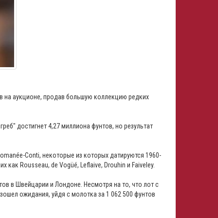
в на аукционе, продав большую коллекцию редких
реб" достигнет 4,27 миллиона фунтов, но результат
Romanée-Conti, некоторые из которых датируются 1960-
ак Rousseau, de Vogüé, Leflaive, Drouhin и Faiveley.
тов в Швейцарии и Лондоне. Несмотря на то, что лот с
зошел ожидания, уйдя с молотка за 1 062 500 фунтов