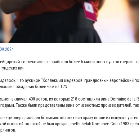
.09.2024
ейцарский коллекционер заработал более 5 миллионов фунтов стерлинго
ргундских вин.
идалось, что аукцион "Коллекция шедевров: грандиозный европейский пог
евзошел ожидания более чем на 17%.
кцион включал 400 лотов, из которых 218 составляли вина Domaine de la 
 годами. Также были представлены вина от известных производителей, таких к
ллекционер приобрел большинство этих вин сразу после их выпуска у аген
мой высокой оценкой не был продан, methuselah Romanée-Conti 1983 прев
ерлингов.