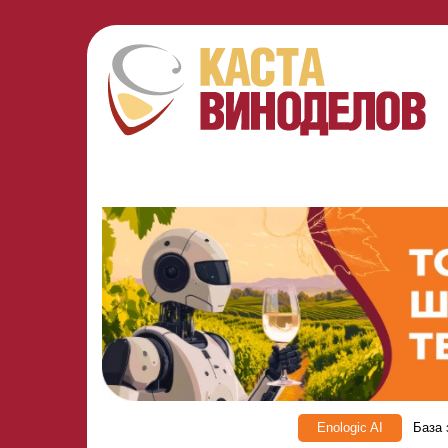
Enologic AI
База 