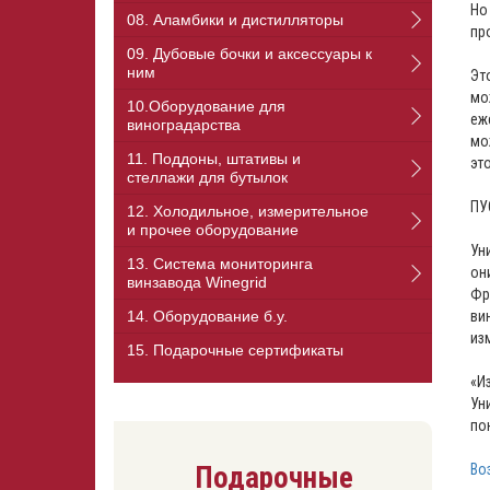
Но
08. Аламбики и дистилляторы
пр
⠀
09. Дубовые бочки и аксессуары к
ним
Эт
мо
10.Оборудование для
еж
виноградарства
мо
11. Поддоны, штативы и
эт
стеллажи для бутылок
⠀
ПУ
12. Холодильное, измерительное
и прочее оборудование
Ун
13. Cистема мониторинга
он
винзавода Winegrid
Фр
ви
14. Оборудование б.у.
из
15. Подарочные сертификаты
⠀
«И
Ун
по
Во
Подарочные