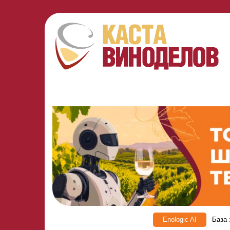
Enologic AI
База 