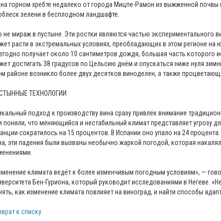
 на горном хребте недалеко от города Мицпе-Рамон из выжженной почвы 
облеск зелени в бесплодном ландшафте.
о не мираж в пустыне. Эти ростки являются частью экспериментального в
жет расти в экстремальных условиях, преобладающих в этом регионе на юге
егодно получает около 10 сантиметров дождя, большая часть которого и
жет достигать 38 градусов по Цельсию днём и опускаться ниже нуля зимн
ом районе возникло более двух десятков виноделен, а также процветающи
СТЫННЫЕ ТЕХНОЛОГИИ
икальный подход к производству вина сразу привлёк внимание традицион
и поняли, что меняющийся и нестабильный климат представляет угрозу для 
анции сократилось на 15 процентов. В Испании оно упало на 24 процент
на, эти падения были вызваны необычно жаркой погодой, которая накалял
менениями.
зменение климата ведёт к более изменчивым погодным условиям», — гово
иверситета Бен-Гуриона, который руководит исследованиями в Негеве. «
нять, как изменение климата повлияет на виноград, и найти способы адап
зврат к списку