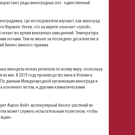
вырастают ряды виноградных лоз - единственный
иноградника, где исследователи изучают, как виноград
 Израиля. Негев, что на иврите означает «сухой»,
счезает во время внезапных наводнений. Температура
ими ночами. Тем не менее за последнее десятилетие в
й бизнес винного туризма.
ных винодельческих регионов по всему миру, поскольку
их вин. В 2019 году производство вина в Италии и
а. По данным Международной организации винограда и
а континент летом, и другими климатическими
рит Аарон Фейт, молекулярный биолог растений из
Негев может служить испытательным полигоном, чтобы
тации».