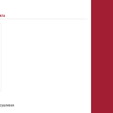
АТА
асушливая.