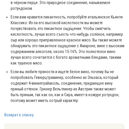
в чёрном перце. Это природное соединение, называемое
ротундоном.
Если вам нравится пикантность, попробуйте итальянское Кьянти
Классико. Из-за его высокой кислотности вы можете
почувствовать это пикантное ощущение. Чтобы смягчить
кислотность, лучше всего съесть что-нибудь солёное, например
сыр или хорошо приправленное красное мясо. Вы также можете
обнаружить это пикантное ощущение с Амароне, вине с высоким
содержанием алкоголя, около 15-16%. Это полнотелое вино
лучше всего сочетается с богато ароматными блюдами, такими
как тушеное мясо.
Если вы любите пряности и ищете белое вино, почему бы не
попробовать Гевюрцтраминер, особенно из Эльзаса, который
содержит 4-винилгуайаколь, соединение, придающее вину
пряный оттенок. Грюнер Вельтлинер из Австрии также может
быть пряным, так как он, как и Сира, имеет в кожуре ротундон,
поэтому может иметь острый характер.
Возврат к списку