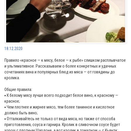
18.12.2020
Правило «красное — к мясу, белое — к рыбе» слишком расплывчатое
и ультимативное. Рассказываем о более конкретных и удачных
сочетаниях вина и популярных блюд из мяса — от говядины до
кролика.
Общие правила:
▪️ К белому мясу лучше всего подходит белое вино, к красному —
красное;
▪️ Чем плотнее и жирнее мясо, тем более танинное и кислотное
должно быть вино;
▪️ Отталкивайтесь не только от вида мяса, но также от способа
приготовления, соуса и гарнира. Кролик в сливочном соусе будет
хорош с плотным Шардоне, а вот кролик в томатном — с Кьянти;