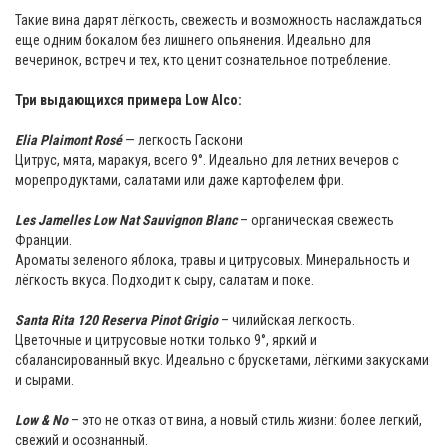
⠀
Такие вина дарят лёгкость, свежесть и возможность наслаждаться
еще одним бокалом без лишнего опьянения. Идеально для
вечеринок, встреч и тех, кто ценит сознательное потребление.
⠀
Три выдающихся примера Low Alco:
Elia Plaimont Rosé
— легкость Гаскони
Цитрус, мята, маракуя, всего 9°. Идеально для летних вечеров с
морепродуктами, салатами или даже картофелем фри.
⠀
Les Jamelles Low Nat Sauvignon Blanc
– органическая свежесть
Франции.
Ароматы зеленого яблока, травы и цитрусовых. Минеральность и
лёгкость вкуса. Подходит к сыру, салатам и поке.
⠀
Santa Rita 120 Reserva Pinot Grigio
– чилийская легкость.
Цветочные и цитрусовые нотки только 9°, яркий и
сбалансированный вкус. Идеально с брускетами, лёгкими закусками
и сырами.
⠀
Low & No
– это не отказ от вина, а новый стиль жизни: более легкий,
свежий и осознанный.