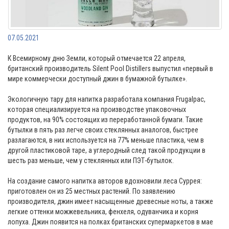
07.05.2021
К Всемирному дню Земли, который отмечается 22 апреля,
британский производитель Silent Pool Distillers выпустил «первый в
мире коммерчески доступный джин в бумажной бутылке».
Экологичную тару для напитка разработала компания Frugalpac,
которая специализируется на производстве упаковочных
продуктов, на 90% состоящих из переработанной бумаги. Такие
бутылки в пять раз легче своих стеклянных аналогов, быстрее
разлагаются, в них используется на 77% меньше пластика, чем в
другой пластиковой таре, а углеродный след такой продукции в
шесть раз меньше, чем у стеклянных или ПЭТ-бутылок.
На создание самого напитка авторов вдохновили леса Суррея:
приготовлен он из 25 местных растений. По заявлению
производителя, джин имеет насыщенные древесные ноты, а также
легкие оттенки можжевельника, фенхеля, одуванчика и корня
лопуха. Джин появится на полках британских супермаркетов в мае