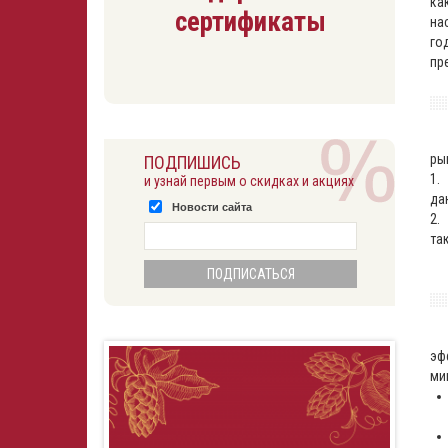
ка
сертификаты
на
го
пр
Оп
ры
ПОДПИШИСЬ
1.
и узнай первым о скидках и акциях
да
Новости сайта
2.
та
Ес
Ме
эф
ми