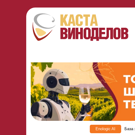
Enologic AI
База 