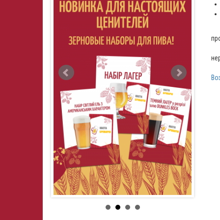
Пр
пр
не
Во