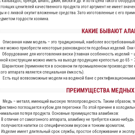
к кальвадос, бренди, шнапс, джин, виски и др. И хотя цена такого оборуд
стоящих ценителей качественного продукта этот аргумент не имеет значе
ды и с лихвой окупит вложенные средства. Зато изготовленные с его пр
едметом гордости хозяина.
КАКИЕ БЫВАЮТ АЛ
исанная нами модель – это традиционный, наиболее востребованный пе
нке можно приобрести некоторые разновидности подобных изделий. Они
 Оборудование для изготовления виски (главная особенность изделий –
нной конструкции можно иметь на выходе продукцию крепостью до 65 – 
 Шарантские (применяются в основном пи промышленном производстве 
кого аппарата является специальная ёмкость).
ть ещё всевозможные модели на водяной бане с ректификационными 
ПРЕИМУЩЕСТВА МЕДНЫХ
дь – металл, имеющий высокую теплопроводность. Таким образом, тем
фективно поглощается кубом для перегонки. По этой причине в холодиль
нимальная потеря продукта. Основные преимущества аламбиков:
В отличие от самогонного аппарата, аламбику не требуется каких-нибуд
получаются напитки со специфическим вкусом и тонким ароматом;
Изделие имеет длительный срок службы, простое обслуживание и эксплу