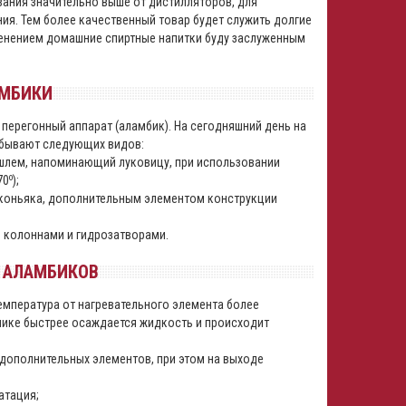
ования значительно выше от дистилляторов, для
ния. Тем более качественный товар будет служить долгие
именением домашние спиртные напитки буду заслуженным
АМБИКИ
регонный аппарат (аламбик). На сегодняшний день на
 бывают следующих видов:
 шлем, напоминающий луковицу, при использовании
о
70
);
коньяка, дополнительным элементом конструкции
колоннами и гидрозатворами.
 АЛАМБИКОВ
пература от нагревательного элемента более
нике быстрее осаждается жидкость и происходит
ь дополнительных элементов, при этом на выходе
атация;