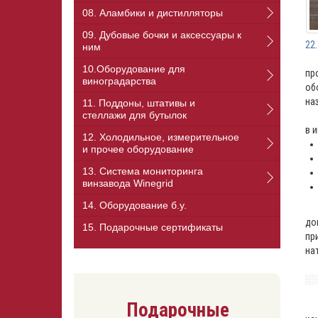
08. Аламбики и дистилляторы
09. Дубовые бочки и аксессуары к
22
ним
Пр
10.Оборудование для
пр
виноградарства
об
на
11. Поддоны, штативы и
стеллажи для бутылок
Дл
в 
12. Холодильное, измерительное
и прочее оборудование
13. Cистема мониторинга
винзавода Winegrid
14. Оборудование б.у.
Из
до
15. Подарочные сертификаты
пр
на
Подарочные