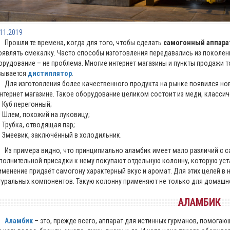
.11.2019
ошли те времена, когда для того, чтобы сделать
самогонный аппара
оявлять смекалку. Часто способы изготовления передавались из поколен
орудование – не проблема. Многие интернет магазины и пункты продажи 
зывается
дистиллятор
.
я изготовления более качественного продукта на рынке появился новы
интернет магазине. Такое оборудование целиком состоит из меди, класси
Куб перегонный;
Шлем, похожий на луковицу;
Трубка, отводящая пар;
Змеевик, заключённый в холодильник.
 примера видно, что принципиально аламбик имеет мало различий с са
полнительной присадки к нему покупают отдельную колонну, которую уст
именение придаёт самогону характерный вкус и аромат. Для этих целей в
туральных компонентов. Такую колонну применяют не только для домашне
АЛАМБИК
Аламбик
– это, прежде всего, аппарат для истинных гурманов, помогаю