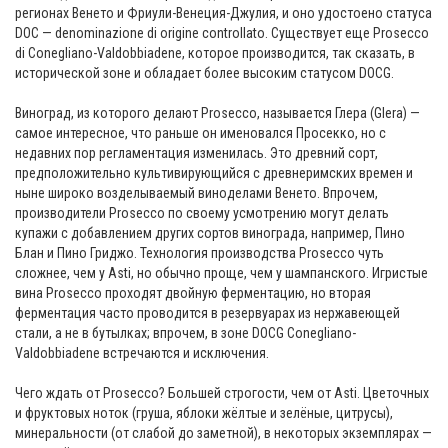
регионах Венето и Фриули-Венеция-Джулия, и оно удостоено статуса
DOC — denominazione di origine controllato. Существует еще Prosecco
di Conegliano-Valdobbiadene, которое производится, так сказать, в
исторической зоне и обладает более высоким статусом DOCG.
Виноград, из которого делают Prosecco, называется Глера (Glera) —
самое интересное, что раньше он именовался Просекко, но с
недавних пор регламентация изменилась. Это древний сорт,
предположительно культивирующийся с древнеримских времен и
ныне широко возделываемый виноделами Венето. Впрочем,
производители Prosecco по своему усмотрению могут делать
купажи с добавлением других сортов винограда, например, Пино
Блан и Пино Гриджо. Технология производства Prosecco чуть
сложнее, чем у Asti, но обычно проще, чем у шампанского. Игристые
вина Prosecco проходят двойную ферментацию, но вторая
ферментация часто проводится в резервуарах из нержавеющей
стали, а не в бутылках; впрочем, в зоне DOCG Conegliano-
Valdobbiadene встречаются и исключения.
Чего ждать от Prosecco? Большей строгости, чем от Asti. Цветочных
и фруктовых ноток (груша, яблоки жёлтые и зелёные, цитрусы),
минеральности (от слабой до заметной), в некоторых экземплярах —