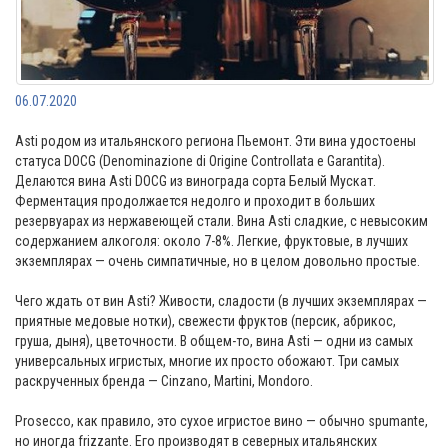
06.07.2020
Asti родом из итальянского региона Пьемонт. Эти вина удостоены
статуса DOCG (Denominazione di Origine Controllata e Garantita).
Делаются вина Asti DOCG из винограда сорта Белый Мускат.
Ферментация продолжается недолго и проходит в больших
резервуарах из нержавеющей стали. Вина Asti сладкие, с невысоким
содержанием алкоголя: около 7-8%. Легкие, фруктовые, в лучших
экземплярах — очень симпатичные, но в целом довольно простые.
Чего ждать от вин Asti? Живости, сладости (в лучших экземплярах —
приятные медовые нотки), свежести фруктов (персик, абрикос,
груша, дыня), цветочности. В общем-то, вина Asti — одни из самых
универсальных игристых, многие их просто обожают. Три самых
раскрученных бренда — Cinzano, Martini, Mondoro.
Prosecco, как правило, это сухое игристое вино — обычно spumante,
но иногда frizzante. Его производят в северных итальянских