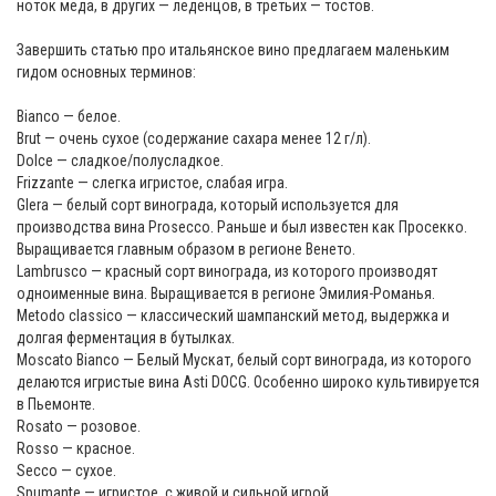
ноток мёда, в других — леденцов, в третьих — тостов.
Завершить статью про итальянское вино предлагаем маленьким
гидом основных терминов:
Bianco — белое.
Brut — очень сухое (содержание сахара менее 12 г/л).
Dolce — сладкое/полусладкое.
Frizzante — слегка игристое, слабая игра.
Glera — белый сорт винограда, который используется для
производства вина Prosecco. Раньше и был известен как Просекко.
Выращивается главным образом в регионе Венето.
Lambrusco — красный сорт винограда, из которого производят
одноименные вина. Выращивается в регионе Эмилия-Романья.
Metodo classico — классический шампанский метод, выдержка и
долгая ферментация в бутылках.
Moscato Bianco — Белый Мускат, белый сорт винограда, из которого
делаются игристые вина Asti DOCG. Особенно широко культивируется
в Пьемонте.
Rosato — розовое.
Rosso — красное.
Secco — сухое.
Spumante — игристое, с живой и сильной игрой.