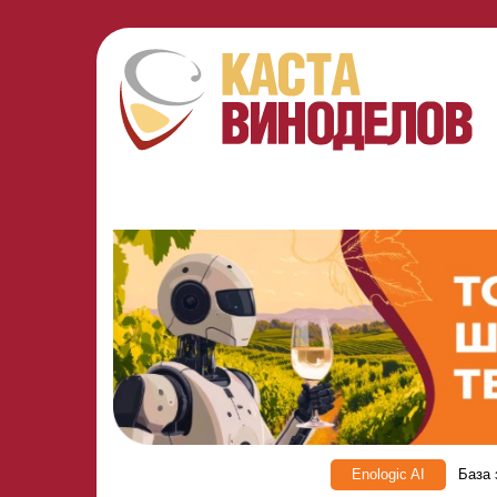
Enologic AI
База 