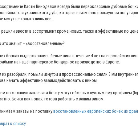
ассортименте Касты Виноделов всегда были первоклассные дубовые бочки
ропейского и украинского дуба, которые неизменно пользуются популярн
бе могут не только лишь все.
 решили ввести в ассортимент кроме новых, также и эффективные по цен
о это значит – «восстановленные»?
этих бочках выдерживались белые вина в течение 4 лет на европейских ви
прибыли на наше партнерское бондарное производство в Европе.
м их разобрали, помыли изнутри и профессионально сняли 3 мм внутренне
ова начать эффективно взаимодействовать с вином.
тем по желанию заказчика бочку могут обжечь с нужным ему профилем (ligh
ратно. Бочка как новая, готова работать с вашим вином.
инимаем заказы на поставку
восстановленных европейских бочек из фран
зврат к списку