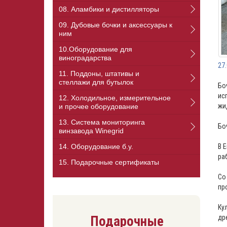
08. Аламбики и дистилляторы
09. Дубовые бочки и аксессуары к
ним
10.Оборудование для
виноградарства
27
11. Поддоны, штативы и
стеллажи для бутылок
Бо
ис
12. Холодильное, измерительное
жи
и прочее оборудование
13. Cистема мониторинга
Бо
винзавода Winegrid
14. Оборудование б.у.
В 
ра
15. Подарочные сертификаты
Со
пр
Ку
Подарочные
др