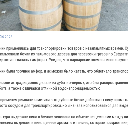
.04.2023
чки применялись для транспортировки товаров с незапамятных времен. 
пользовали бочки из пальмового дерева для перевозки грузов по Евфрату.
дкости в глиняных амфорах. Увидев, что варварские племена используют 
чки были прочнее амфор, и их можно было катать, что облегчало транспо
Европе их традиционно делали из дуба: во-первых, это был распространенн
боте, а также отличался отличной водонепроницаемостью.
 временем римляне заметили, что дубовые бочки добавляют вину ароматы 
осто сосудом для транспортировки, но и начала использоваться для выде
льтура выдержки вина в бочках основана на обмене веществами между ви
евесина выделяет в вино ценные ароматы и танины, которые придают вин