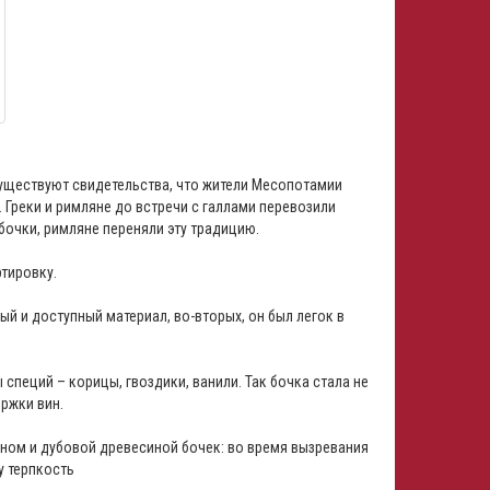
Существуют свидетельства, что жители Месопотамии
 Греки и римляне до встречи с галлами перевозили
бочки, римляне переняли эту традицию.
ртировку.
ый и доступный материал, во-вторых, он был легок в
специй – корицы, гвоздики, ванили. Так бочка стала не
ржки вин.
ном и дубовой древесиной бочек: во время вызревания
у терпкость