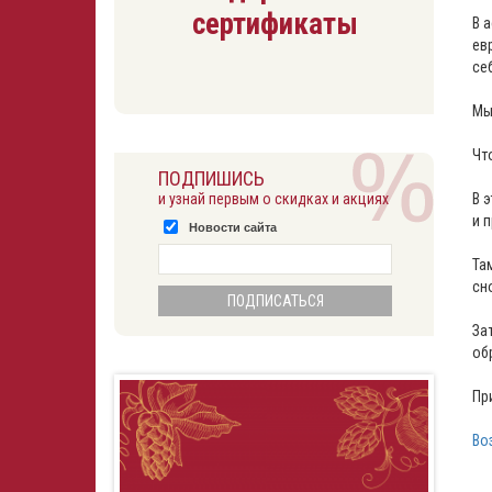
сертификаты
В 
ев
се
Мы
Чт
ПОДПИШИСЬ
и узнай первым о скидках и акциях
В 
и 
Новости сайта
Та
сн
За
об
Пр
Во