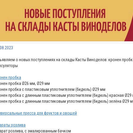
.08.2023
ъявляем о новых поступлениях на склады Касты Виноделов: кронен пробк
псуляторы
онен пробка
онен пробка Ø26 мм, Ø29 мм
онен пробка с пластиковым уплотнителем (бидюль) Ø29 мм
онен пробка с длинным пластиковым уплотнителем (бидюль) красная Ø29
онен пробка с длинным пластиковым уплотнителем (бидюль) зелёна Ø29 
иверсальные пресса для фруктов и овощей
араты розлива
арат розлива, с эмалированным бачком