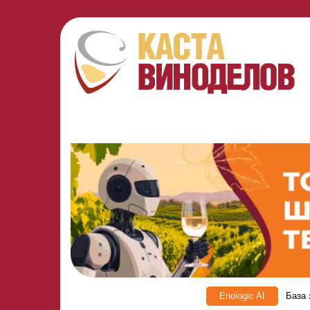
Enologic AI
База 