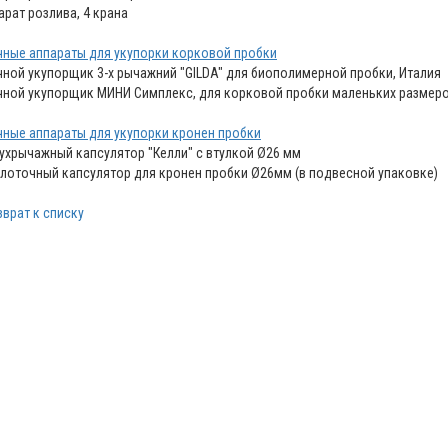
арат розлива, 4 крана
чные аппараты для укупорки корковой пробки
чной укупорщик 3-х рычажний "GILDA" для биополимерной пробки, Италия
чной укупорщик МИНИ Симплекс, для корковой пробки маленьких размер
чные аппараты для укупорки кронен пробки
ухрычажный капсулятор "Келли" с втулкой Ø26 мм
лоточный капсулятор для кронен пробки Ø26мм (в подвесной упаковке)
зврат к списку