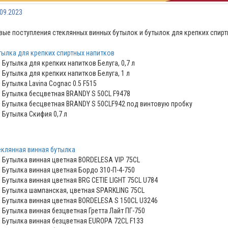
.09.2023
вые поступления стеклянных винных бутылок и бутылок для крепких спир
тылка для крепких спиртных напитков
Бутылка для крепких напитков Белуга, 0,7 л
Бутылка для крепких напитков Белуга, 1 л
Бутылка Lavina Cognac 0.5 F515
Бутылка бесцветная BRANDY S 50CL F9478
Бутылка бесцветная BRANDY S 50CLF942 под винтовую пробку
Бутылка Скифия 0,7 л
еклянная винная бутылка
Бутылка винная цветная BORDELESA VIP 75CL
Бутылка винная цветная Бордо 310-П-4-750
Бутылка винная цветная BRG CETIE LIGHT 75CL U784
Бутылка шампанская, цветная SPARKLING 75CL
Бутылка винная цветная BORDELESA S 150CL U3246
Бутылка винная безцветная Гретта Лайт ПГ-750
Бутылка винная безцветная EUROPA 72CL F133