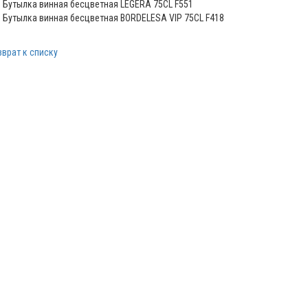
Бутылка винная бесцветная LEGERA 75CL F551
Бутылка винная бесцветная BORDELESA VIP 75CL F418
зврат к списку