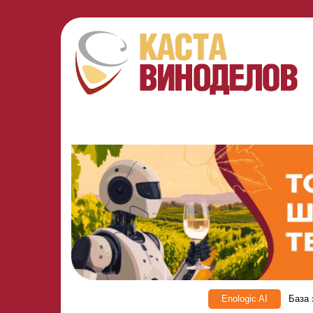
Enologic AI
База 