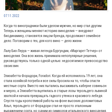
07.11.2022
Когда-то виноградники были уделом мужчин, но мир стал другим.
Теперь и женщины меняют историю виноделия — внедряют
биодинамику, становятся лицом бренда, продолжают семейное
дело. Поговорим о тех, для кого вино — дело жизни.
Лалу Биз-Леруа — живая легенда Бургундии, «Маргарет Тетчер» от
виноделия. Она всю жизнь принимала непопулярные решения,
руководствуясь только одной целью: недосягаемое превосходство
своих вин.
Элизабетта Форадори, Foradori. Когда ей исполнилось 19 лет, она
стала хозяйкой погреба и все силы бросила на то, чтобы спасти
местные сорта. Вместо них пытались высаживать каберне совиньон
и мерло, а Элизабетта вцепилась в старые лозы терольдего львиной
хваткой и начала превращать гадкого утенка в красивого лебедя.
Спустя годы кропотливой работы на фоне высоких доломитовых
Альп, терольдего от Форадори стал не просто эталонным
выражением сорта, но одним из символов итальянского виноделия.