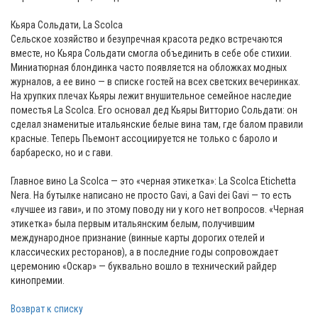
Кьяра Сольдати, La Scolca
Сельское хозяйство и безупречная красота редко встречаются
вместе, но Кьяра Сольдати смогла объединить в себе обе стихии.
Миниатюрная блондинка часто появляется на обложках модных
журналов, а ее вино — в списке гостей на всех светских вечеринках.
На хрупких плечах Кьяры лежит внушительное семейное наследие
поместья La Scolca. Его основал дед Кьяры Витторио Сольдати: он
сделал знаменитые итальянские белые вина там, где балом правили
красные. Теперь Пьемонт ассоциируется не только с бароло и
барбареско, но и с гави.
Главное вино La Scolca — это «черная этикетка»: La Scolca Etichetta
Nera. На бутылке написано не просто Gavi, а Gavi dei Gavi — то есть
«лучшее из гави», и по этому поводу ни у кого нет вопросов. «Черная
этикетка» была первым итальянским белым, получившим
международное признание (винные карты дорогих отелей и
классических ресторанов), а в последние годы сопровождает
церемонию «Оскар» — буквально вошло в технический райдер
кинопремии.
Возврат к списку