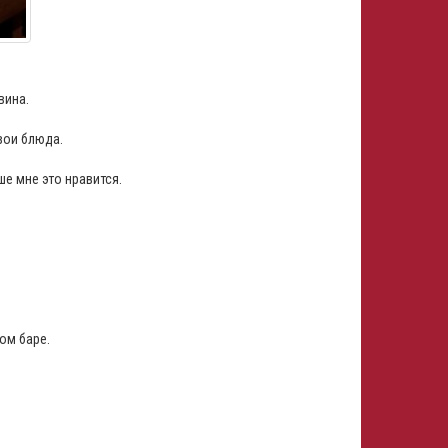
вина.
вои блюда.
ше мне это нравится.
ом баре.