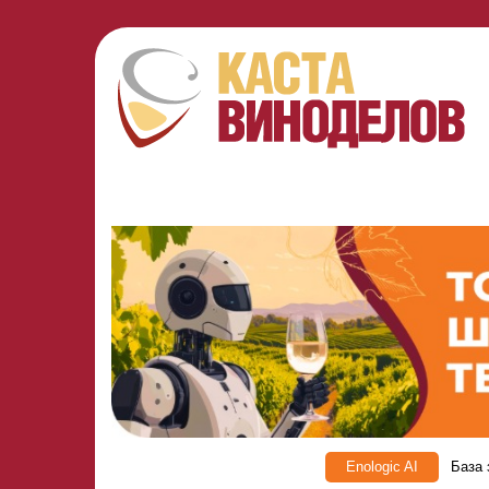
Enologic AI
База 