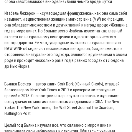
слова «австралийское виноделие» были чем-то вроде шутки.
Изабель Лежерон — «сумасшедшая француженка», как она сама себя
называет, и единственная женщина магистр вина (MW) во Франции,
она обладает множеством и других званий и наград вроде «Женщина
года в мире вина». Но больше всего Изабель известна как главный
эксперт по натуральному виноделию и адвокат органического
виноградарства. Её международные выставки натурального вина
RAW WINE объединяют независимых виноделов, биодинамистов и
сторонников натурального подхода, являются крупнейшими в своем
роде и проходят несколько раз в год в разных городах от Лондона
до Нью-Йорка.
Бьянка Боскер — автор книги Cork Dork («Винный Сноб»), ставшей
бестселлером New York Times в 2017 и призером литературных
премий в 2018. Она построила карьеру как писатель и журналист,
сотрудничая со многими известными изданиями в США: The New
Yorker, The New York Times, The Wall Street Journal,The Guardian,
Huffington Post.
Целый год Бьянка изучала всё, что связанно с миром вина и
записывала свои наблюдения и открытия. Общаясь с учеными,