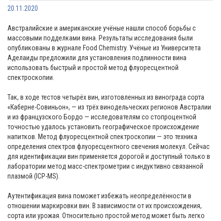
20.11.2020
Австралийские и американские учёные нашли способ борьбы с
массовыми подделками вина. Результаты исследования были
опубликованы в журнале Food Chemistry. Учёные из Университета
Аделаиды предложили для установления подлинности вина
использовать быстрый и простой метод флуоресцентной
спектроскопии.
Так, в ходе тестов четырёх вин, изготовленных из винограда сорта
«Каберне-Совиньон», — из трёх винодельческих регионов Австралии
и из французского Бордо — исследователям со стопроцентной
точностью удалось установить географическое происхождение
напитков. Метод флуоресцентной спектроскопии — это техника
определения спектров флуоресцентного свечения молекул. Сейчас
для идентификации вин применяется дорогой и доступный только в
лаборатории метод масс-спектрометрии с индуктивно связанной
плазмой (ICP-MS).
Аутентификация вина поможет избежать неопределённости в
отношении маркировки вин. В зависимости от их происхождения,
сорта или урожая. Относительно простой метод может быть легко