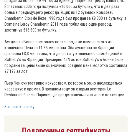
продан за более чем €9 100 за единицу. Партия из трех бутылок DRC
Échezeaux 2005 года получила €10 000 за бутылку, что в два раза
больше предыдущего рекорда. Ящик из 12 бутылок Rousseau
Chambertin Clos de Bèze 1990 года был продан за €8 300 за бутылку, а
Domaine Leroy Chambertin 2011 года побил еще один рекорд,
достигнув €16 600 за бутылку.
Аукцион в Бонне состоялся после продажи шампанского из
коллекции Чена за €1,35 миллиона. Оба аукциона во Франции
принесли €3,3 миллиона, что делает эту коллекцию самой ценой в
Sotheby’s во Франции. Примерно 45% лотов Sotheby’s в Бонне были
проданы за цены выше оценочных, средняя цена молотка составила
€7 198 за лот.
Пьер Чен считает вино искусством, которое можно наслаждаться
через вкус и аромат. В прошлом году он открыл ресторан Le
Restaurant Blanc в Париже, где представлены вина из его коллекции.
Возврат к списку
Подарочные сертификаты