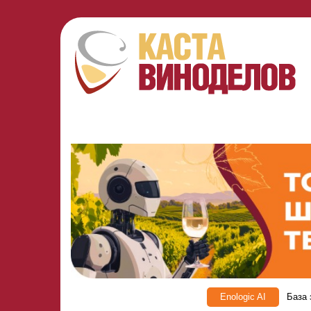
Enologic AI
База 