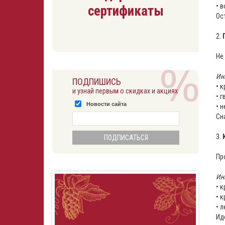
• 
сертификаты
Ос
⠀
2.
Не
Ин
ПОДПИШИСЬ
• 
и узнай первым о скидках и акциях
• 
Новости сайта
• 
Сн
⠀
3.
Пр
Ин
• 
• к
• л
Ид