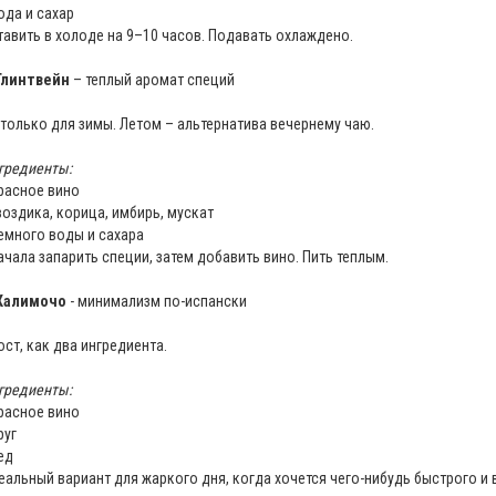
вода и сахар
тавить в холоде на 9–10 часов. Подавать охлаждено.
Глинтвейн
– теплый аромат специй
 только для зимы. Летом – альтернатива вечернему чаю.
гредиенты:
красное вино
гвоздика, корица, имбирь, мускат
немного воды и сахара
ачала запарить специи, затем добавить вино. Пить теплым.
Калимочо
- минимализм по-испански
ост, как два ингредиента.
гредиенты:
красное вино
руг
ед
еальный вариант для жаркого дня, когда хочется чего-нибудь быстрого и 