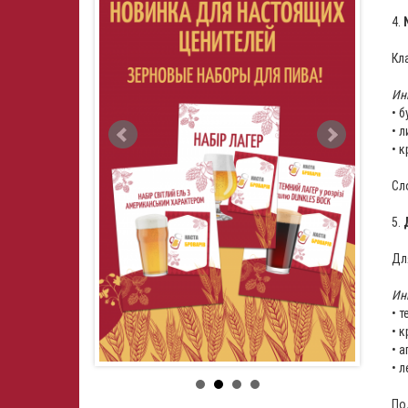
⠀
4.
Кл
Ин
• 
• 
• 
Сл
⠀
5.
Дл
Ин
• т
• 
• 
• л
По