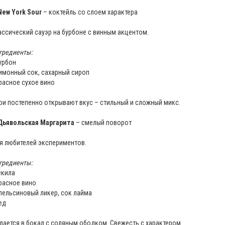
New York Sour
– коктейль со слоем характера
ассический сауэр на бурбоне с винным акцентом.
гредиенты:
бурбон
лимонный сок, сахарный сироп
красное сухое вино
ои постепенно открывают вкус – стильный и сложный микс.
Дьявольская Маргарита
– смелый поворот
я любителей экспериментов.
гредиенты:
екила
красное вино
апельсиновый ликер, сок лайма
ед
дается в бокал с соляным ободком. Свежесть с характером.