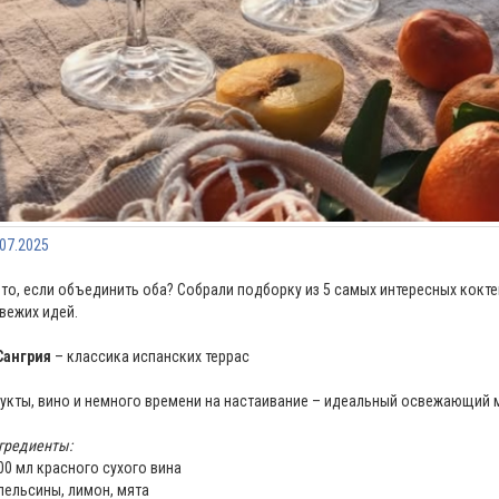
.07.2025
что, если объединить оба? Собрали подборку из 5 самых интересных коктей
свежих идей.
Сангрия
– классика испанских террас
укты, вино и немного времени на настаивание – идеальный освежающий 
гредиенты:
700 мл красного сухого вина
апельсины, лимон, мята