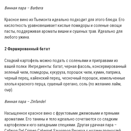
Винная пара – Barbera
Красное вино из Пьемонта идеально подходит для этого блюда. Его
кислотность уравновешивает кислые помидоры и соленые овощи
пасты, поддерживая ароматы вишни и сушеных трав. Идеально для
любого ужина.
2 Фаршированный батат
Сладкий картофель можно подать с соленьями и приправами из
вашей полки. Ингредиенты: батат, черная фасоль, консервированный
зеленый чили, помидоры, кукуруза, порошок чили, кумин, паприка,
черный перец, кайенский перец, чесночный порошок, измельченные
хлопья красного перца, сушеный орегано, соль (по желанию лайм,
сыр).
Винная пара – Zinfandel
Насыщенное красное вино с фруктовыми джемовыми и пряными
ароматами. Его танины и тело идеально сочетаются со сладким
картофелем и юго-западными специями. Другая удачная пара –
Callejon Del Crimen Cabernet Sauvignon Reserva с нотами пряностей,