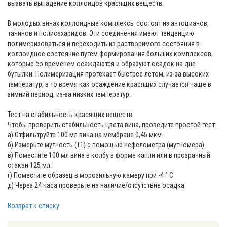
вызвать выпадение коллоидов красящих веществ.
В молодых винах коллоидные комплексы состоят из антоцианов,
танинов и полисахаридов. Эти соединения имеют тенденцию
полимеризоваться и переходить из растворимого состояния в
коллоидное состояние путём формирования больших комплексов,
которые со временем осаждаются и образуют осадок на дне
бутылки. Полимеризация протекает быстрее летом, из-за высоких
температур, в то время как осаждение красящих случается чаще в
зимний период, из-за низких температур.
Тест на стабильность красящих веществ
Чтобы проверить стабильность цвета вина, проведите простой тест:
а) Отфильтруйте 100 мл вина на мембране 0,45 мкм.
б) Измерьте мутность (T1) с помощью нефелометра (мутномера).
в) Поместите 100 мл вина в колбу в форме капли или в прозрачный
стакан 125 мл.
г) Поместите образец в морозильную камеру при -4 ° С.
д) Через 24 часа проверьте на наличие/отсутствие осадка.
Возврат к списку