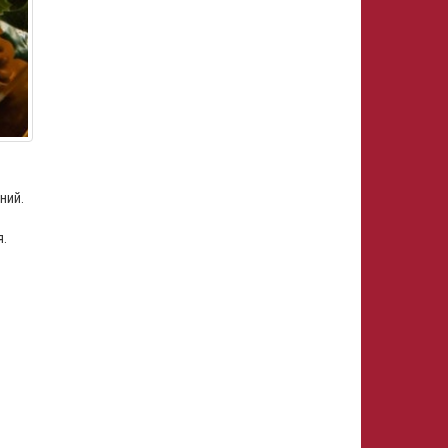
ний.
я.