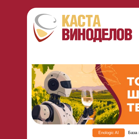
Enologic AI
База 