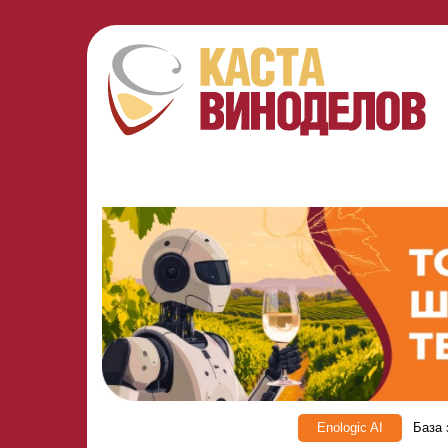
Enologic AI
База 