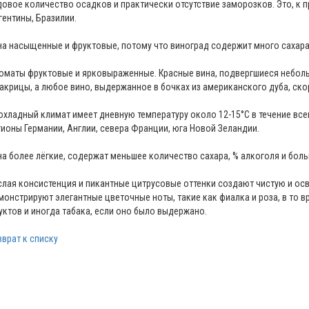
довое количество осадков и практически отсутствие заморозков. Это, к 
гентины, Бразилии.
на насыщенные и фруктовые, потому что виноград содержит много сахара
оматы фруктовые и ярковыраженные. Красные вина, подвергшиеся небол
лакрицы, а любое вино, выдержанное в бочках из американского дуба, ско
охладный климат имеет дневную температуру около 12-15°C в течение вс
гионы Германии, Англии, севера Франции, юга Новой Зеландии.
на более лёгкие, содержат меньшее количество сахара, % алкоголя и бол
слая консистенция и пикантные цитрусовые оттенки создают чистую и ос
монстрируют элегантные цветочные ноты, такие как фиалка и роза, в то 
уктов и иногда табака, если оно было выдержано.
зврат к списку