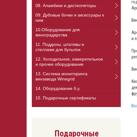
го
08. Аламбики и дистилляторы
Ар
09. Дубовые бочки и аксессуары к
Ви
ним
10.Оборудование для
Ар
виноградарства
и 
11. Поддоны, штативы и
стеллажи для бутылок
Пр
ре
12. Холодильное, измерительное
и прочее оборудование
Ви
13. Cистема мониторинга
винзавода Winegrid
Ки
де
14. Оборудование б.у.
фр
15. Подарочные сертификаты
Во
Подарочные