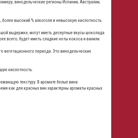
примеру, винодельческие регионы Испании, Австралии,
, более высокий % алкоголя и невысокую кислотность.
ьшой выдержке, могут иметь десертные вкусы шоколада
рее всего, будет иметь сладкие ноты кокоса и ванили.
его вегетационного периода. Это винодельческие
ьшую кислотность.
вежающую текстуру. В аромате белые вина
время как для красных вин характерны ароматы красных