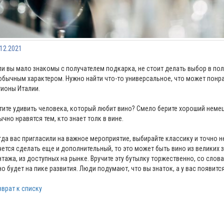
.12.2021
ли вы мало знакомы с получателем подкарка, не стоит делать выбор в пол
обычным характером. Нужно найти что-то универсальное, что может понр
гионы Италии.
тите удивить человека, который любит вино? Смело берите хороший немец
ычно нравятся тем, кто знает толк в вине.
гда вас пригласили на важное мероприятие, выбирайте классику и точно 
чется сделать еще и дополнительный, то это может быть вино из великих
нтажа, из доступных на рынке. Вручите эту бутылку торжественно, со слова
но будет на пике развития. Люди подумают, что вы знаток, а у вас появитс
зврат к списку