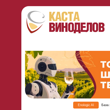
Enologic AI
База 