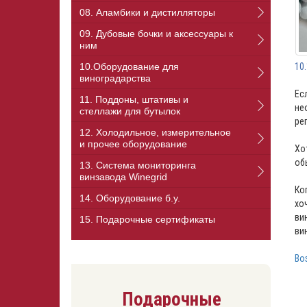
08. Аламбики и дистилляторы
09. Дубовые бочки и аксессуары к
ним
10.Оборудование для
10
виноградарства
Ес
11. Поддоны, штативы и
не
стеллажи для бутылок
ре
12. Холодильное, измерительное
и прочее оборудование
Хо
об
13. Cистема мониторинга
винзавода Winegrid
Ко
14. Оборудование б.у.
хо
ви
15. Подарочные сертификаты
ви
Во
Подарочные