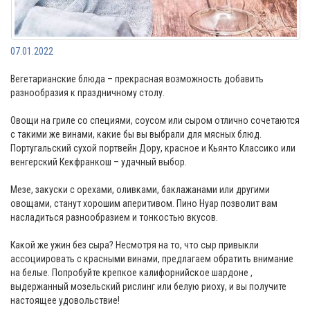
07.01.2022
Вегетарианские блюда – прекрасная возможность добавить
разнообразия к праздничному столу.
Овощи на гриле со специями, соусом или сыром отлично сочетаются
с такими же винами, какие бы вы выбрали для мясных блюд.
Португальский сухой портвейн Дору, красное и Кьянто Классико или
венгерский Кекфранкош – удачный выбор.
Мезе, закуски с орехами, оливками, баклажанами или другими
овощами, станут хорошим аперитивом. Пино Нуар позволит вам
насладиться разнообразием и тонкостью вкусов.
Какой же ужин без сыра? Несмотря на то, что сыр привыкли
ассоциировать с красными винами, предлагаем обратить внимание
на белые. Попробуйте крепкое калифорнийское шардоне ,
выдержанный мозельский рислинг или белую риоху, и вы получите
настоящее удовольствие!