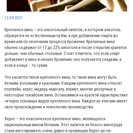
12.04.2021
Крепленое вино – это алкогольный напиток, в котором алкоголь
образуется не естественным путём, а при добавлении спирта во
время или по окончании процесса брожения. Крепленые вина
обычно содержат от 17 до 22% алкоголя и после открытия хранятся
дольше, чем обычные столовые. Стоит отметить, что если спирт
добавляют в вино в начале брожения, оно получается сладким, а
если в конце – то сухим.
⠀
Что касается типов крепленого вина, то такие вина могут быть
белыми, розовыми и красными. К видам крепленого вина относят
портвейн, херес, мадеру, марсалу, вермут, многие десертные и
некоторые токайские вина. Остановимся на краткой характеристике
четырех основных видов крепленого вина. Каждое из этих вин имеет
свое происхождение и технологию производства.
⠀
Херес – это классическое крепленое вино, являющееся
национальным вином Испании. Этот напиток из белого винограда
стали изготавливать очень давно в провинции Херес-де-ла-