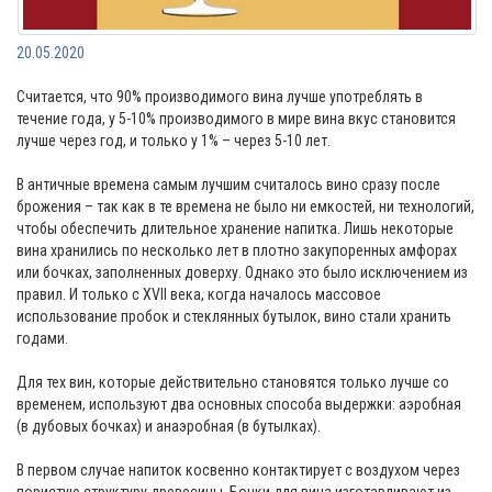
20.05.2020
Считается, что 90% производимого вина лучше употреблять в
течение года, у 5-10% производимого в мире вина вкус становится
лучше через год, и только у 1% – через 5-10 лет.
В античные времена самым лучшим считалось вино сразу после
брожения – так как в те времена не было ни емкостей, ни технологий,
чтобы обеспечить длительное хранение напитка. Лишь некоторые
вина хранились по несколько лет в плотно закупоренных амфорах
или бочках, заполненных доверху. Однако это было исключением из
правил. И только с XVII века, когда началось массовое
использование пробок и стеклянных бутылок, вино стали хранить
годами.
Для тех вин, которые действительно становятся только лучше со
временем, используют два основных способа выдержки: аэробная
(в дубовых бочках) и анаэробная (в бутылках).
В первом случае напиток косвенно контактирует с воздухом через
пористую структуру древесины. Бочки для вина изготавливают из