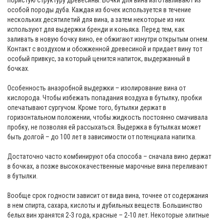
особой породы дуба. Каждая из бочек используется в течение
нескольких десятилетий для вина, а затем некоторые из них
используют для выдержки бренди и коньяка. Перед тем, как
заливать в новую бочку вино, ее обжигают изнутри открытым огнем.
Контакт с воздухом и обожженной древесиной и придает вину тот
особый привкус, за который ценится напиток, выдержанный в
бочках.
Особенность анаэробной выдержки – изолирование вина от
кислорода. Чтобы избежать попадания воздуха в бутылку, пробки
опечатывают сургучом. Кроме того, бутылки держат в
горизонтальном положении, чтобы жидкость постоянно смачивала
пробку, не позволяя ей рассыхаться. Выдержка в бутылках может
быть долгой – до 100 лет в зависимости от потенциала напитка.
Достаточно часто комбинируют оба способа – сначала вино держат
в бочках, а позже высококачественные марочные вина переливают
в бутылки.
Вообще срок годности зависит от вида вина, точнее от содержания
в нем спирта, сахара, кислоты и дубильных веществ. Большинство
белых вин хранятся 2-3 года, красные – 2-10 лет. Некоторые элитные