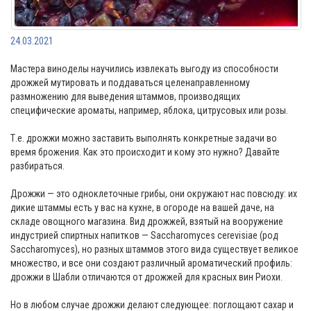
24.03.2021
Мастера виноделы научились извлекать выгоду из способности
дрожжей мутировать и поддаваться целенаправленному
размножению для выведения штаммов, производящих
специфические ароматы, например, яблока, цитрусовых или розы.
Т.е. дрожжи можно заставить выполнять конкретные задачи во
время брожения. Как это происходит и кому это нужно? Давайте
разбираться.
Дрожжи — это одноклеточные грибы, они окружают нас повсюду: их
дикие штаммы есть у вас на кухне, в огороде на вашей даче, на
складе овощного магазина. Вид дрожжей, взятый на вооружение
индустрией спиртных напитков — Saccharomyces cerevisiae (род
Saccharomyces), но разных штаммов этого вида существует великое
множество, и все они создают различный ароматический профиль:
дрожжи в Шабли отличаются от дрожжей для красных вин Риохи.
Но в любом случае дрожжи делают следующее: поглощают сахар и