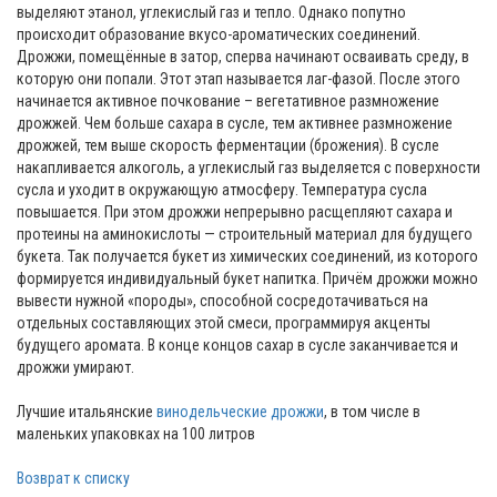
выделяют этанол, углекислый газ и тепло. Однако попутно
происходит образование вкусо-ароматических соединений.
Дрожжи, помещённые в затор, сперва начинают осваивать среду, в
которую они попали. Этот этап называется лаг-фазой. После этого
начинается активное почкование – вегетативное размножение
дрожжей. Чем больше сахара в сусле, тем активнее размножение
дрожжей, тем выше скорость ферментации (брожения). В сусле
накапливается алкоголь, а углекислый газ выделяется с поверхности
сусла и уходит в окружающую атмосферу. Температура сусла
повышается. При этом дрожжи непрерывно расщепляют сахара и
протеины на аминокислоты — строительный материал для будущего
букета. Так получается букет из химических соединений, из которого
формируется индивидуальный букет напитка. Причём дрожжи можно
вывести нужной «породы», способной сосредотачиваться на
отдельных составляющих этой смеси, программируя акценты
будущего аромата. В конце концов сахар в сусле заканчивается и
дрожжи умирают.
Лучшие итальянские
винодельческие дрожжи
, в том числе в
маленьких упаковках на 100 литров
Возврат к списку