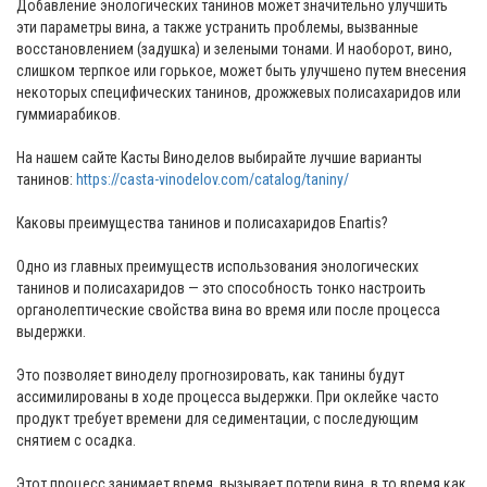
Добавление энологических танинов может значительно улучшить
эти параметры вина, а также устранить проблемы, вызванные
восстановлением (задушка) и зелеными тонами. И наоборот, вино,
слишком терпкое или горькое, может быть улучшено путем внесения
некоторых специфических танинов, дрожжевых полисахаридов или
гуммиарабиков.
На нашем сайте Касты Виноделов выбирайте лучшие варианты
танинов:
https://casta-vinodelov.com/catalog/taniny/
Каковы преимущества танинов и полисахаридов Enartis?
Одно из главных преимуществ использования энологических
танинов и полисахаридов — это способность тонко настроить
органолептические свойства вина во время или после процесса
выдержки.
Это позволяет виноделу прогнозировать, как танины будут
ассимилированы в ходе процесса выдержки. При оклейке часто
продукт требует времени для седиментации, с последующим
снятием с осадка.
Этот процесс занимает время, вызывает потери вина, в то время как