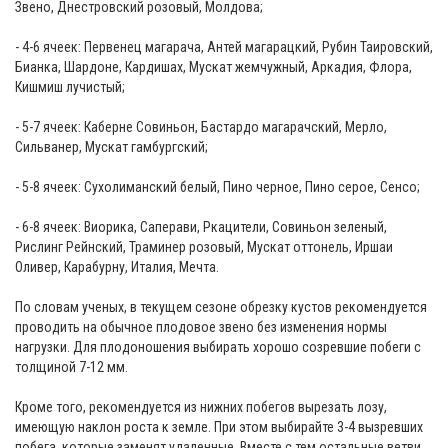
Звено, Днестровский розовый, Молдова;
- 4-6 ячеек: Первенец магарача, Антей магарацкий, Рубин Таировский,
Бианка, Шардоне, Кардишах, Мускат жемчужный, Аркадия, Флора,
Кишмиш лучистый;
- 5-7 ячеек: Каберне Совиньон, Бастардо магарачский, Мерло,
Сильванер, Мускат гамбургский;
- 5-8 ячеек: Сухолиманский белый, Пино черное, Пино серое, Сенсо;
- 6-8 ячеек: Виорика, Саперави, Ркацители, Совиньон зеленый,
Рислинг Рейнский, Траминер розовый, Мускат оттонель, Иршаи
Оливер, Карабурну, Италия, Мечта.
По словам ученых, в текущем сезоне обрезку кустов рекомендуется
проводить на обычное плодовое звено без изменения нормы
нагрузки. Для плодоношения выбирать хорошо созревшие побеги с
толщиной 7-12 мм.
Кроме того, рекомендуется из нижних побегов вырезать лозу,
имеющую наклон роста к земле. При этом выбирайте 3-4 вызревших
побега, которые заменят удаленные. Вместе с тем остальные ветви