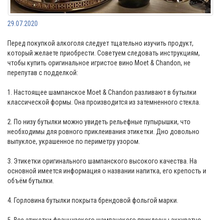
29.07.2020
Перед покупкой алкоголя следует тщательно изучить продукт,
который желаете приобрести. Советуем следовать инструкциям,
чтобы купить оригинальное игристое вино Moet & Chandon, не
перепутав с подделкой:
⠀
1. Настоящее шампанское Moet & Chandon разливают в бутылки
классической формы. Она производится из затемненного стекла.
⠀
2. По низу бутылки можно увидеть рельефные пупырышки, что
необходимы для ровного приклеивания этикетки. Дно довольно
выпуклое, украшенное по периметру узором.
⠀
3. Этикетки оригинального шампанского высокого качества. На
основной имеется информация о названии напитка, его крепость и
объём бутылки.
⠀
4. Горловина бутылки покрыта брендовой фольгой марки.
⠀
5. Все этикетки французского шампанского приклеены аккуратно,