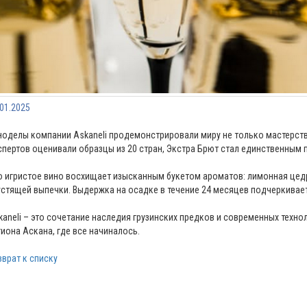
.01.2025
ноделы компании Askaneli продемонстрировали миру не только мастерство,
спертов оценивали образцы из 20 стран, Экстра Брют стал единственным 
о игристое вино восхищает изысканным букетом ароматов: лимонная цедр
устящей выпечки. Выдержка на осадке в течение 24 месяцев подчеркивае
kaneli – это сочетание наследия грузинских предков и современных техно
гиона Аскана, где все начиналось.
зврат к списку