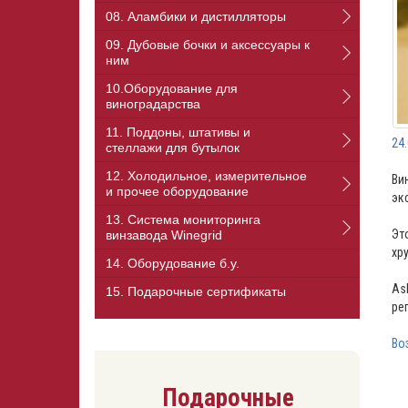
08. Аламбики и дистилляторы
09. Дубовые бочки и аксессуары к
ним
10.Оборудование для
виноградарства
11. Поддоны, штативы и
24
стеллажи для бутылок
12. Холодильное, измерительное
Ви
и прочее оборудование
эк
13. Cистема мониторинга
Эт
винзавода Winegrid
хр
14. Оборудование б.у.
As
15. Подарочные сертификаты
ре
Во
Подарочные