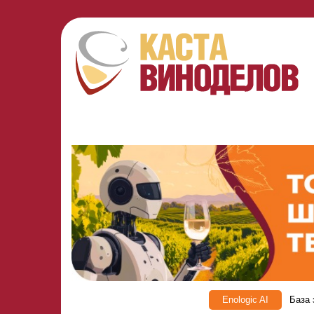
Enologic AI
База 