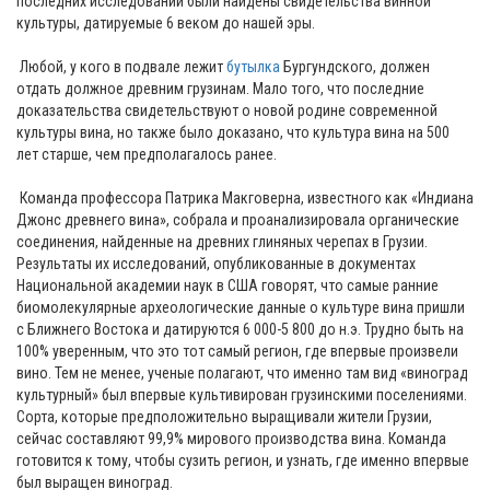
последних исследований были найдены свидетельства винной
культуры, датируемые 6 веком до нашей эры.
Любой, у кого в подвале лежит
бутылка
Бургундского, должен
отдать должное древним грузинам. Мало того, что последние
доказательства свидетельствуют о новой родине современной
культуры вина, но также было доказано, что культура вина на 500
лет старше, чем предполагалось ранее.
Команда профессора Патрика Макговерна, известного как «Индиана
Джонс древнего вина», собрала и проанализировала органические
соединения, найденные на древних глиняных черепах в Грузии.
Результаты их исследований, опубликованные в документах
Национальной академии наук в США говорят, что самые ранние
биомолекулярные археологические данные о культуре вина пришли
с Ближнего Востока и датируются 6 000-5 800 до н.э. Трудно быть на
100% уверенным, что это тот самый регион, где впервые произвели
вино. Тем не менее, ученые полагают, что именно там вид «виноград
культурный» был впервые культивирован грузинскими поселениями.
Сорта, которые предположительно выращивали жители Грузии,
сейчас составляют 99,9% мирового производства вина. Команда
готовится к тому, чтобы сузить регион, и узнать, где именно впервые
был выращен виноград.