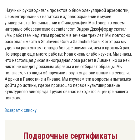
Научный руководитель проектов о биомолекулярной археологии,
ферментированных напитках и здравоохранении в музее
университета Пенсильвании в Филадельфии МакГоверн в своем
интервью обозревателю decanter.com Эндрю Джеффорду сказал:
«Мы работаем над этим проектом в течение трех лет. Мы повторно
раскопали места в Shulaveris Gora и Gadachrili Gora. В этот раз мы
уделили раскопкам гораздо больше внимания, чем в прошлый раз.
Но впереди еще много работы: Иран очень слабо изучен. Мы знаем,
что настоящая дикая виноградная лоза растет в Ливане, но за ней
никто не следит должным образом и не отбирает образцы. Мы
полагаем, что люди обнаружили лозу, когда они вышли на север из
Африки в Палестине и Ливане. Мы изучаем эти вопросы и пытаемся
дойти до истины, где же произошло первое культивирование
культурного винограда. Грузия сейчас находится в центре нашего
поиска».
Возврат к списку
Подарочные сертификаты