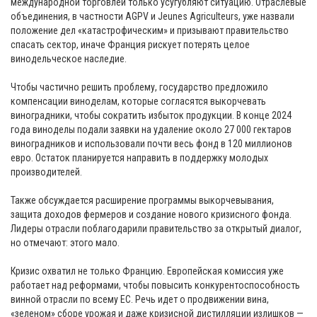
международной торговлей только усугубляют ситуацию. Отраслевые
объединения, в частности AGPV и Jeunes Agriculteurs, уже назвали
положение дел «катастрофическим» и призывают правительство
спасать сектор, иначе Франция рискует потерять целое
винодельческое наследие.
⠀
Чтобы частично решить проблему, государство предложило
компенсации виноделам, которые согласятся выкорчевать
виноградники, чтобы сократить избыток продукции. В конце 2024
года виноделы подали заявки на удаление около 27 000 гектаров
виноградников и использовали почти весь фонд в 120 миллионов
евро. Остаток планируется направить в поддержку молодых
производителей.
⠀
Также обсуждается расширение программы выкорчевывания,
защита доходов фермеров и создание нового кризисного фонда.
Лидеры отрасли поблагодарили правительство за открытый диалог,
но отмечают: этого мало.
⠀
Кризис охватил не только Францию. Европейская комиссия уже
работает над реформами, чтобы повысить конкурентоспособность
винной отрасли по всему ЕС. Речь идет о продвижении вина,
«зеленом» сборе урожая и даже кризисной дистилляции излишков —