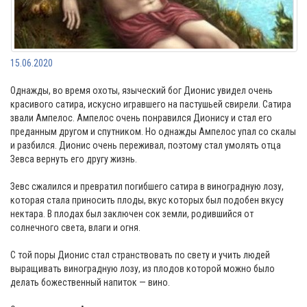
15.06.2020
Однажды, во время охоты, языческий бог Дионис увидел очень
красивого сатира, искусно игравшего на пастушьей свирели. Сатира
звали Ампелос. Ампелос очень понравился Дионису и стал его
преданным другом и спутником. Но однажды Ампелос упал со скалы
и разбился. Дионис очень переживал, поэтому стал умолять отца
Зевса вернуть его другу жизнь.
⠀
Зевс сжалился и превратил погибшего сатира в виноградную лозу,
которая стала приносить плоды, вкус которых был подобен вкусу
нектара. В плодах был заключен сок земли, родившийся от
солнечного света, влаги и огня.
⠀
С той поры Дионис стал странствовать по свету и учить людей
выращивать виноградную лозу, из плодов которой можно было
делать божественный напиток — вино.
⠀