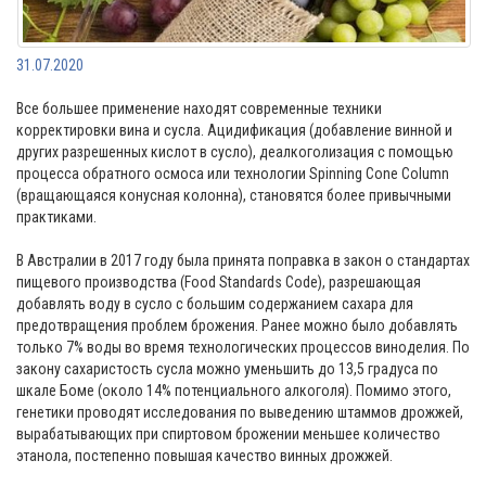
31.07.2020
Все большее применение находят современные техники
корректировки вина и сусла. Ацидификация (добавление винной и
других разрешенных кислот в сусло), деалкоголизация с помощью
процесса обратного осмоса или технологии Spinning Cone Column
(вращающаяся конусная колонна), становятся более привычными
практиками.
В Австралии в 2017 году была принята поправка в закон о стандартах
пищевого производства (Food Standards Code), разрешающая
добавлять воду в сусло с большим содержанием сахара для
предотвращения проблем брожения. Ранее можно было добавлять
только 7% воды во время технологических процессов виноделия. По
закону сахаристость сусла можно уменьшить до 13,5 градуса по
шкале Боме (около 14% потенциального алкоголя). Помимо этого,
генетики проводят исследования по выведению штаммов дрожжей,
вырабатывающих при спиртовом брожении меньшее количество
этанола, постепенно повышая качество винных дрожжей.