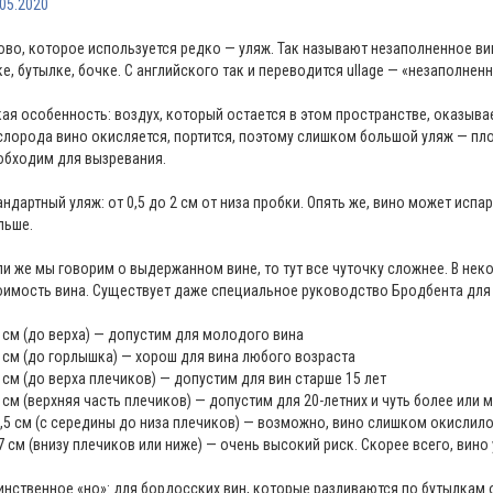
.05.2020
ово, которое используется редко — уляж. Так называют незаполненное ви
ке, бутылке, бочке. С английского так и переводится ullage — «незаполнен
кая особенность: воздух, который остается в этом пространстве, оказыва
слорода вино окисляется, портится, поэтому слишком большой уляж — плох
обходим для вызревания.
андартный уляж: от 0,5 до 2 см от низа пробки. Опять же, вино может испа
льше.
ли же мы говорим о выдержанном вине, то тут все чуточку сложнее. В нек
оимость вина. Существует даже специальное руководство Бродбента для 
3 см (до верха) — допустим для молодого вина
5 см (до горлышка) — хорош для вина любого возраста
5 см (до верха плечиков) — допустим для вин старше 15 лет
5 см (верхняя часть плечиков) — допустим для 20-летних и чуть более или 
3,5 см (с середины до низа плечиков) — возможно, вино слишком окислилос
7 см (внизу плечиков или ниже) — очень высокий риск. Скорее всего, вино
инственное «но»: для бордосских вин, которые разливаются по бутылкам 