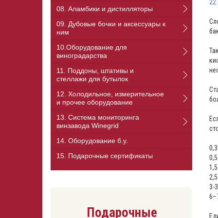
22
08. Аламбики и дистилляторы
Сл
09. Дубовые бочки и аксессуары к
ба
ним
10.Оборудование для
Та
виноградарства
ки
не
11. Поддоны, штативы и
стеллажи для бутылок
Ст
12. Холодильное, измерительное
бо
и прочее оборудование
13. Cистема мониторинга
Ес
винзавода Winegrid
ст
14. Оборудование б.у.
0,
15. Подарочные сертификаты
0,
1,
2,
3-
6–
Подарочные
Ед