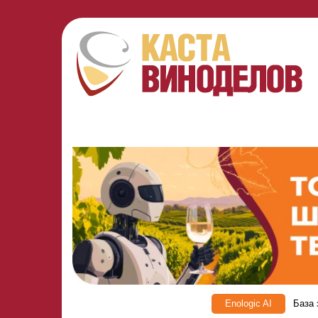
Enologic AI
База 