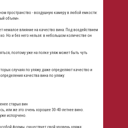
ном пространство - воздушную камеру в любой емкости:
ный объем».
ет немалое влияние на качество вина. Под воздействием
о. Но и без него нельзя: в небольшом количестве он
ряться, поэтому уже на полке уляж может быть чуть
оторых случаях по уляжу даже определяют качество и
определения качества вина по уляжу:
менее старых вин
ь, или же это очень хорошее 30-40-летнее вино.
 уже испорчено.
особой формы, существует свой уровень уляжа: