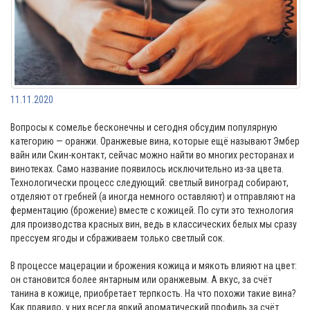
11.11.2020
Вопросы к сомелье бесконечны и сегодня обсудим популярную
категорию — оранжи. Оранжевые вина, которые ещё называют Эмбер
вайн или Скин-контакт, сейчас можно найти во многих ресторанах и
винотеках. Само название появилось исключительно из-за цвета.
Технологически процесс следующий: светлый виноград собирают,
отделяют от гребней (а иногда немного оставляют) и отправляют на
ферментацию (брожение) вместе с кожицей. По сути это технология
для производства красных вин, ведь в классических белых мы сразу
прессуем ягоды и сбраживаем только светлый сок.
В процессе мацерации и брожения кожица и мякоть влияют на цвет:
он становится более янтарным или оранжевым. А вкус, за счёт
танина в кожице, приобретает терпкость. На что похожи такие вина?
Как правило, у них всегда яркий ароматический профиль за счёт