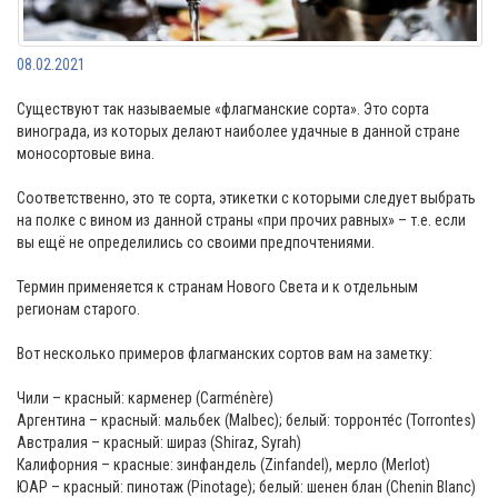
08.02.2021
Существуют так называемые «флагманские сорта». Это сорта
винограда, из которых делают наиболее удачные в данной стране
моносортовые вина.
Соответственно, это те сорта, этикетки с которыми следует выбрать
на полке с вином из данной страны «при прочих равных» – т.е. если
вы ещё не определились со своими предпочтениями.
Термин применяется к странам Нового Света и к отдельным
регионам старого.
Вот несколько примеров флагманских сортов вам на заметку:
Чили – красный: карменер (Carménère)
Аргентина – красный: мальбек (Malbec); белый: торронте́с (Torrontes)
Австралия – красный: шираз (Shiraz, Syrah)
Калифорния – красные: зинфандель (Zinfandel), мерло (Merlot)
ЮАР – красный: пинотаж (Pinotage); белый: шенен блан (Chenin Blanc)