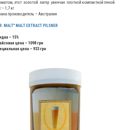
оматом, этот золотой лагер увенчан плотной компактной пеной.
 – 1,7 кг
рана производитель – Австралия
R. MALT" MALT EXTRACT PILSNER
идка – 15%
айсовая цена – 1098 грн
ециальная цена – 933 грн