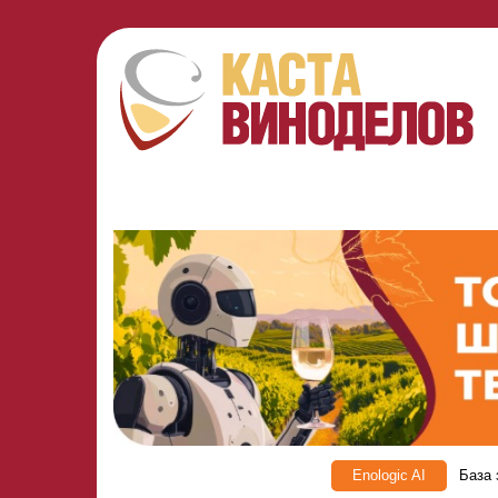
Enologic AI
База 