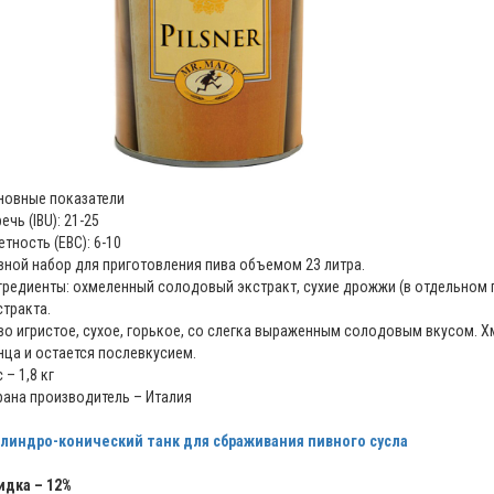
новные показатели
ечь (IBU): 21-25
етность (EBC): 6-10
вной набор для приготовления пива объемом 23 литра.
гредиенты: охмеленный солодовый экстракт, сухие дрожжи (в отдельном 
стракта.
во игристое, сухое, горькое, со слегка выраженным солодовым вкусом. Х
нца и остается послевкусием.
 – 1,8 кг
рана производитель – Италия
линдро-конический танк для сбраживания пивного сусла
идка – 12%