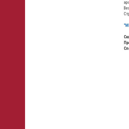
ар
Вес
Ст
"M
Ск
Пр
Сп