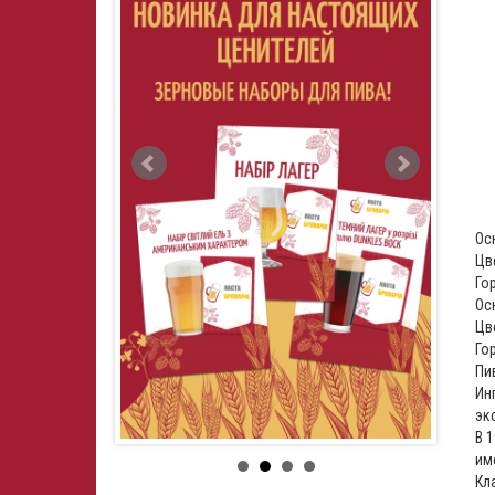
Ос
Цве
Гор
Ос
Цве
Гор
Пи
Ин
эк
В 
им
Кл