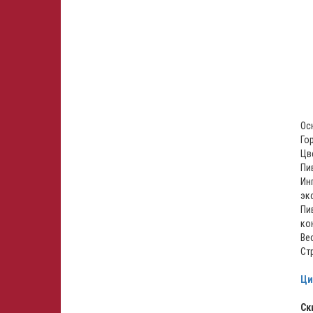
Ос
Гор
Цв
Пи
Ин
эк
Пи
ко
Вес
Ст
Ци
Ск