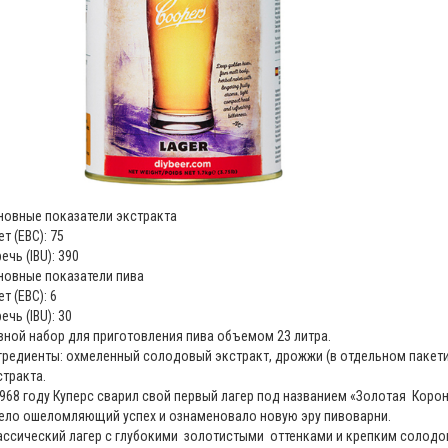
новные показатели экстракта
т (ЕВС): 75
ечь (IBU): 390
новные показатели пива
т (ЕВС): 6
ечь (IBU): 30
вной набор для приготовления пива объемом 23 литра.
гредиенты: охмеленный солодовый экстракт, дрожжи (в отдельном пакети
стракта.
1968 году Куперс сварил свой первый лагер под названием «Золотая Корон
ело ошеломляющий успех и ознаменовало новую эру пивоварни.
ассический лагер с глубокими золотистыми оттенками и крепким солод