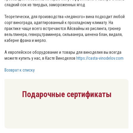
сладкий сок из твердых, замороженных ягод.
Теоретически, для производства «ледяного» вина подходит любой
сорт винограда, адаптированный к прохладному климату. На
практике чаще всего встречаются Айсвайны из рислинга, грюнер
вельтлинера, гевюрцтраминера, сильванера, шенена блан, видаля,
каберне франа и мерло.
А европейское оборудование и товары для виноделия вы всегда
можете купить у нас, в Касте Виноделов
https://casta-vinodelov.com
Возврат к списку
Подарочные сертификаты