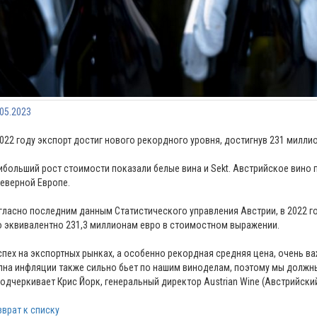
.05.2023
2022 году экспорт достиг нового рекордного уровня, достигнув 231 миллио
ибольший рост стоимости показали белые вина и Sekt. Австрийское вино
Северной Европе.
гласно последним данным Статистического управления Австрии, в 2022 го
о эквивалентно 231,3 миллионам евро в стоимостном выражении.
спех на экспортных рынках, а особенно рекордная средняя цена, очень 
лна инфляции также сильно бьет по нашим виноделам, поэтому мы должны
подчеркивает Крис Йорк, генеральный директор Austrian Wine (Австрийский
зврат к списку