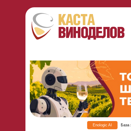
Enologic AI
База 