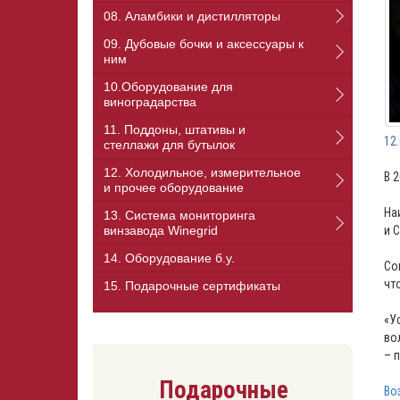
08. Аламбики и дистилляторы
09. Дубовые бочки и аксессуары к
ним
10.Оборудование для
виноградарства
11. Поддоны, штативы и
12
стеллажи для бутылок
12. Холодильное, измерительное
В 
и прочее оборудование
На
13. Cистема мониторинга
винзавода Winegrid
и 
14. Оборудование б.у.
Со
чт
15. Подарочные сертификаты
«У
во
– 
Подарочные
Во