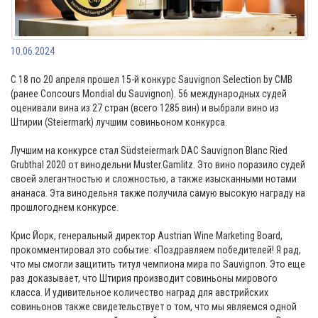
10.06.2024
С 18 по 20 апреля прошел 15-й конкурс Sauvignon Selection by CMB
(ранее Concours Mondial du Sauvignon). 56 международных судей
оценивали вина из 27 стран (всего 1285 вин) и выбрали вино из
Штирии (Steiermark) лучшим совиньоном конкурса.
⠀
Лучшим на конкурсе стал Südsteiermark DAC Sauvignon Blanc Ried
Grubthal 2020 от винодельни Muster.Gamlitz. Это вино поразило судей
своей элегантностью и сложностью, а также изысканными нотами
ананаса. Эта винодельня также получила самую высокую награду на
прошлогоднем конкурсе.
⠀
Крис Йорк, генеральный директор Austrian Wine Marketing Board,
прокомментировал это событие: «Поздравляем победителей! Я рад,
что мы смогли защитить титул чемпиона мира по Sauvignon. Это еще
раз доказывает, что Штирия производит совиньоны мирового
класса. И удивительное количество наград для австрийских
совиньонов также свидетельствует о том, что мы являемся одной