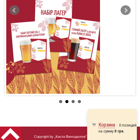
Корзина
0 позиций
на сумму
0 грн.
Copyright by „
Каста Виноделов
” 2010 - 2026