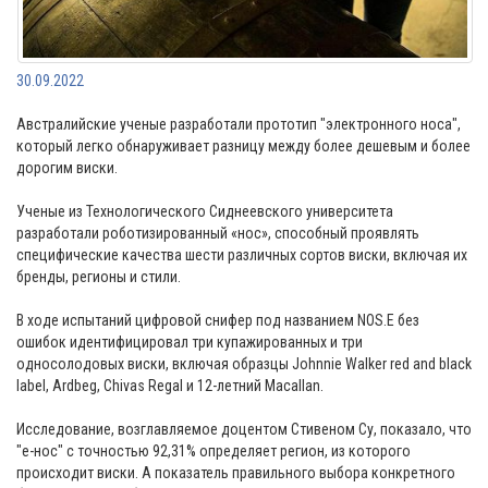
30.09.2022
⠀
⠀
Австралийские ученые разработали прототип "электронного носа",
который легко обнаруживает разницу между более дешевым и более
дорогим виски.
⠀
Ученые из Технологического Сиднеевского университета
разработали роботизированный «нос», способный проявлять
специфические качества шести различных сортов виски, включая их
бренды, регионы и стили.
⠀
В ходе испытаний цифровой снифер под названием NOS.E без
ошибок идентифицировал три купажированных и три
односолодовых виски, включая образцы Johnnie Walker red and black
label, Ardbeg, Chivas Regal и 12-летний Macallan.
⠀
Исследование, возглавляемое доцентом Стивеном Су, показало, что
"e-нос" с точностью 92,31% определяет регион, из которого
происходит виски. А показатель правильного выбора конкретного