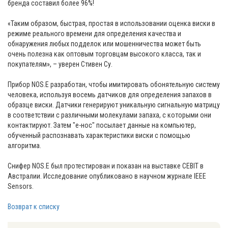
бренда составил более 96%!
⠀
«Таким образом, быстрая, простая в использовании оценка виски в
режиме реального времени для определения качества и
обнаружения любых подделок или мошенничества может быть
очень полезна как оптовым торговцам высокого класса, так и
покупателям», – уверен Стивен Су.
⠀
Прибор NOS.E разработан, чтобы имитировать обонятельную систему
человека, используя восемь датчиков для определения запахов в
образце виски. Датчики генерируют уникальную сигнальную матрицу
в соответствии с различными молекулами запаха, с которыми они
контактируют. Затем "е-нос" посылает данные на компьютер,
обученный распознавать характеристики виски с помощью
алгоритма.
⠀
Снифер NOS.E был протестирован и показан на выставке CEBIT в
Австралии. Исследование опубликовано в научном журнале IEEE
Sensors.
Возврат к списку