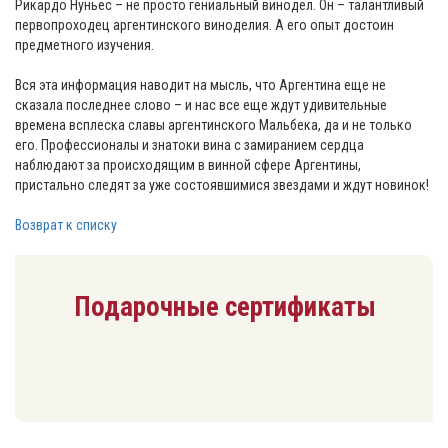
Рикардо Нуньес – не просто гениальный винодел. Он – талантливый
первопроходец аргентинского виноделия. А его опыт достоин
предметного изучения.
⠀
Вся эта информация наводит на мысль, что Аргентина еще не
сказала последнее слово – и нас все еще ждут удивительные
времена всплеска славы аргентинского Мальбека, да и не только
его. Профессионалы и знатоки вина с замиранием сердца
наблюдают за происходящим в винной сфере Аргентины,
пристально следят за уже состоявшимися звездами и ждут новинок!
Возврат к списку
Подарочные сертификаты